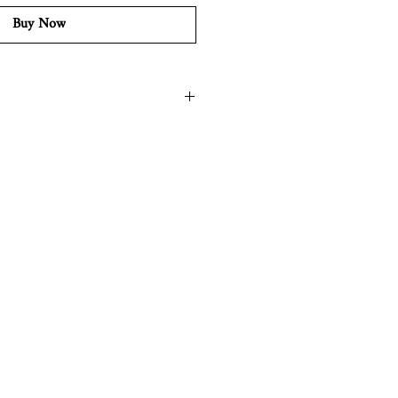
Buy Now
ちは最短1週間〜最大3週間となりま
希望の際はあらかじめご連絡くださ
om