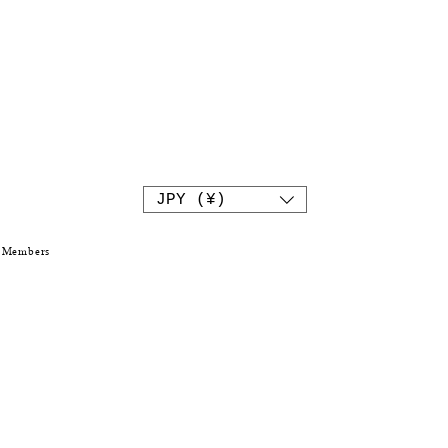
JPY (¥)
Members
L