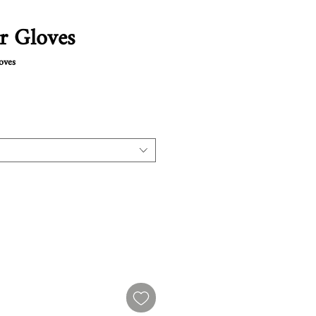
r Gloves
oves