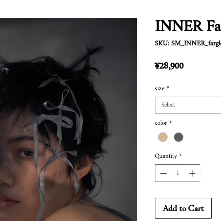
INNER Fa
SKU: SM_INNER_fargl
Price
¥28,900
size
*
Select
color
*
Quantity
*
Add to Cart