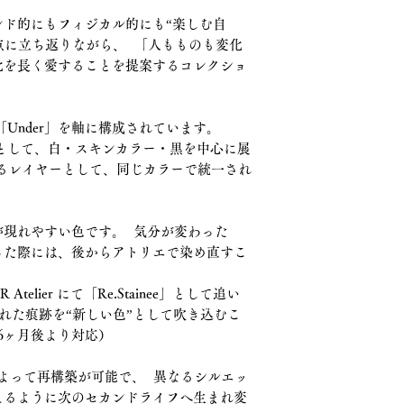
ンド的にもフィジカル的にも“楽しむ自
原点に立ち返りながら、 「人もものも変化
化を長く愛することを提案するコレクショ
と「Under」を軸に構成されています。
衣服として、白・スキンカラー・黒を中心に展
重なるレイヤーとして、同じカラーで統一され
が現れやすい色です。 気分が変わった
った際には、後からアトリエで染め直すこ
elier にて「Re.Stainee」として追い
れた痕跡を“新しい色”として吹き込むこ
6ヶ月後より対応）
l」によって再構築が可能で、 異なるシルエッ
えるように次のセカンドライフへ生まれ変