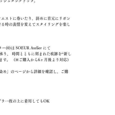
のメッシュタンクトップ。
を確認し、ご購入く
▼「Additional / 
本コレクションでは、N
ウエストに巻いたり、斜めに首元にリボン
YOTSUYU黒(00)は
着る時の表情を変えてスタイリングを楽し
で、 異なるシルエ
ように次のセカンド
購入から6ヶ月後よ
90€ / 15000円にて。
)は SOEUR Atelier にて
ご希望の方は「Addi
染めを承り、 時間とともに刻まれた痕跡を“新し
し、ご購入ください
ます。 （※ご購入から6ヶ月後より対応）
/ 追い染め」のページから詳細を確認し、ご購
ブラ一枚の上に着用してもOK