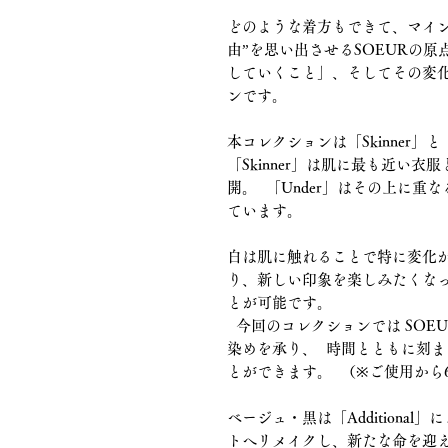
どのような着方もできて、マイ
由”を思い出させるSOEURの
していくこと」、そしてその変
ンです。
本コレクションは「Skinner」
「Skinner」は肌に最も近い
開。 「Under」はその上に
ています。
白は肌に触れることで特に変化
り、新しい印象を楽しみたくな
とが可能です。
今回のコレクションでは SOEUR At
染めを承り、 時間とともに刻ま
とができます。 （※ご使用から
ベージュ・黒は「Additiona
トへリメイクし、新たな命を迎