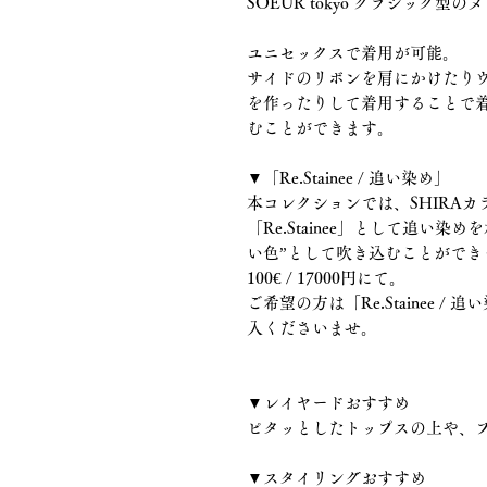
SOEUR tokyo クラシック型
ユニセックスで着用が可能。
サイドのリボンを肩にかけたり
を作ったりして着用することで
むことができます。
▼「Re.Stainee / 追い染め」
本コレクションでは、SHIRAカラー(0
「Re.Stainee」として追い
い色”として吹き込むことができ
100€ / 17000円にて。
ご希望の方は「Re.Stainee 
入くださいませ。
▼レイヤードおすすめ
ピタッとしたトップスの上や、
▼スタイリングおすすめ