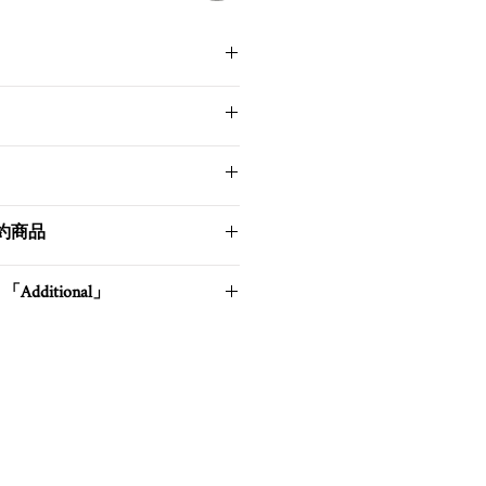
はつけ置き洗いを推奨します。
とします。
ing のページをよくご確認ください。
、塩素系ともに使用できません。
での返品交換は受け付けておりませ
予約商品
ないでください。
届けまで3週間ほどかかります。
ングはしないでください。
」「Additional」
ur.tokyo@gmail.com までご連
追い染め」
RAカラー(0)は SOEUR Atelier
e」として追い染めを承り、 時間ととも
しい色”として吹き込むことができ
ら6ヶ月後より対応）
ainee / 追い染め」のページから詳細