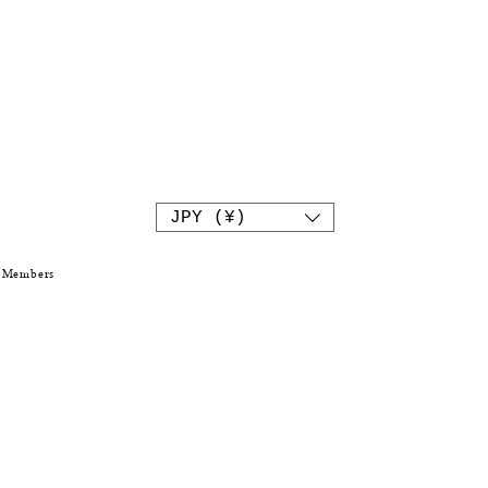
JPY (¥)
Members
L