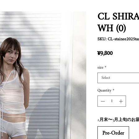
CL SHIR
WH (0)
SKU: CL-stainee2025t
Price
¥9,800
size
*
Select
Quantity
*
2月末〜3月上旬のお
Pre-Order