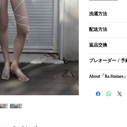
洗濯方法
- 手洗い・もしく
配送方法
- 液温は40℃を限度
Website Shipp
返品交換
- 漂白剤は、酸素系
基本的にお客様都合
プレオーダー / 
- タンブル乾燥はし
ん。
予約商品のため、お
- ドライクリーニ
About「Re.Stainee
商品のお問い合わせは soe
絡くださいませ。
▼「Re.Stainee / 
本コレクションでは、SHI
にて「Re.Staine
に刻まれた痕跡を“新
ます。 （※ご購入か
100€ / 17000円にて。
ご希望の方は「Re.St